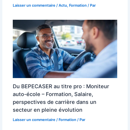
Laisser un commentaire
/
Actu
,
Formation
/ Par
Du BEPECASER au titre pro : Moniteur
auto-école – Formation, Salaire,
perspectives de carrière dans un
secteur en pleine évolution
Laisser un commentaire
/
Formation
/ Par